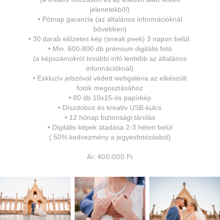
jelenetekből)
•
Pótnap garancia
(az általános információknál
bővebben)
•
30 darab előzetes kép
(sneak peek)
3 napon belül.
•
Min. 600
-800 db prémium digitális fotó
(a képszámokról további infó lentebb az általános
információknál)
•
Exkluzív jelszóval védett webgaléria az elkészült
fotók megosztásához
•
80 db 10x15-ös papírkép
•
Díszdoboz és
k
reatív USB-kulcs
•
12 hónap biztonsági tárolás
•
Digitális k
épek átadása 2-3 héten belül
( 50% kedvezmény a jegyesfotózásból)
Ár: 400.000 Ft