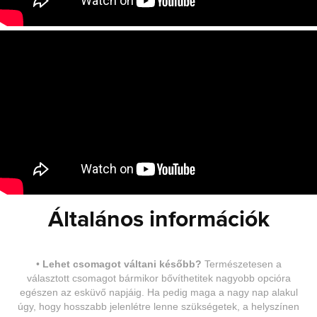
Általános információk
•
Lehet csomagot váltani később?
Természetesen a
választott csomagot bármikor bővíthetitek nagyobb opcióra
egészen az esküvő napjáig. Ha pedig maga a nagy nap alakul
úgy, hogy hosszabb jelenlétre lenne szükségetek, a helyszínen