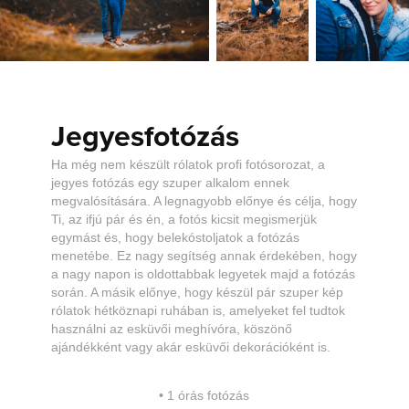
Jegyesfotózás
Ha még nem készült rólatok profi fotósorozat, a
jegyes fotózás egy szuper alkalom ennek
megvalósítására. A legnagyobb előnye és célja, hogy
Ti, az ifjú pár és én, a fotós kicsit megismerjük
egymást és, hogy belekóstoljatok a fotózás
menetébe. Ez nagy segítség annak érdekében, hogy
a nagy napon is oldottabbak legyetek majd a fotózás
során. A másik előnye, hogy készül pár szuper kép
rólatok hétköznapi ruhában is, amelyeket fel tudtok
használni az esküvői meghívóra, köszönő
ajándékként vagy akár esküvői dekorációként is.
•
1 órás fotózás