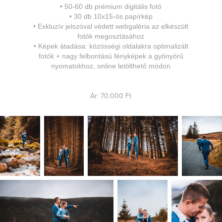
•
5
0-60 db prémium digitális fotó
•
30 db 10x15-ös papírkép
•
Exkluzív jelszóval védett webgaléria az elkészült
fotók megosztásához
•
Képek átadása: közösségi oldalakra optimalizált
fotók + nagy felbontású fényképek a gyönyörű
nyomatokhoz, online letölthető módon
Ár: 70.000 Ft