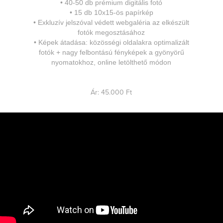
•
40-50 db prémium digitális fotó
•
15 db 10x15-ös papírkép
•
Exkluzív jelszóval védett webgaléria az elkészült
fotók megosztásához
•
Képek átadása: közösségi oldalakra optimalizált
fotók + nagy felbontású fényképek a gyönyörű
nyomatokhoz, online letölthető módon
Ár: 45.000 Ft