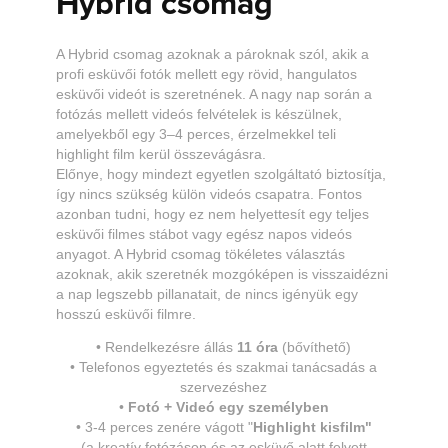
Hybrid csomag
A Hybrid csomag azoknak a pároknak szól, akik a
profi esküvői fotók mellett egy rövid, hangulatos
esküvői videót is szeretnének. A nagy nap során a
fotózás mellett videós felvételek is készülnek,
amelyekből egy 3–4 perces, érzelmekkel teli
highlight film kerül összevágásra.
Előnye, hogy mindezt egyetlen szolgáltató biztosítja,
így nincs szükség külön videós csapatra. Fontos
azonban tudni, hogy ez nem helyettesít egy teljes
esküvői filmes stábot vagy egész napos videós
anyagot. A Hybrid csomag tökéletes választás
azoknak, akik szeretnék mozgóképen is visszaidézni
a nap legszebb pillanatait, de nincs igényük egy
hosszú esküvői filmre.
•
Rendelkezésre állás
11 óra
(bővíthető)
•
Telefonos egyeztetés és szakmai tanácsadás a
szervezéshez
•
Fotó + Videó egy személyben
•
3-4 perces zenére vágott "
Highlight kisfilm"
(a kreatív fotózáson és az esküvő alatt felvett