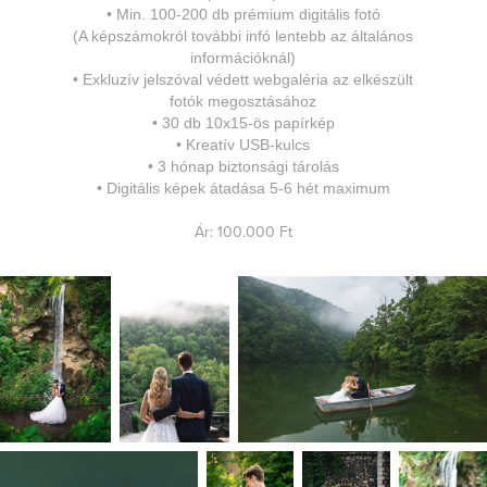
•
Min. 100
-200 db prémium digitális fotó
(A képszámokról további infó lentebb az általános
információknál)
•
Exkluzív jelszóval védett webgaléria az elkészült
fotók megosztásához
•
30 db 10x15-ös papírkép
•
Kreatív USB-kulcs
•
3 hónap biztonsági tárolás
•
Digitális k
épek átadása 5-6 hét maximum
Ár: 100.000 Ft