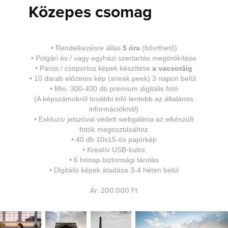
Közepes csomag
•
Rendelkezésre állás
5 óra
(bővíthető)
•
Polgári és / vagy egyházi szertartás megörökítése
•
Páros / csoportos képek készítése
a vacsoráig
•
10 darab előzetes kép
(sneak peek)
3 napon belül.
•
Min. 300
-400 db prémium digitális fotó
(A képszámokról további infó lentebb az általános
információknál)
•
Exkluzív jelszóval védett webgaléria az elkészült
fotók megosztásához
•
40 db 10x15-ös papírkép
•
Kreatív USB-kulcs
•
6 hónap biztonsági tárolás
•
Digitális k
épek átadása 3-4 héten belül
Ár: 200.000 Ft