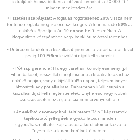
is tudjátok hosszabbítani a fotózást: ennek díja 20.000 Ft /
minden megkezdett óra.
•
Fizetési szabályzat:
A foglalás rögzítéséhez
20%
vissza nem
térítendő foglaló megfizetése szükséges. A fennmaradó
80%
az
esküvő időpontja után
10 napon belül
esedékes. A
kiegyenlítés készpénzben vagy banki átutalással történhet.
• Debrecen területén a kiszállás díjmentes, a városhatáron kívül
pedig
100 Ft/km
kiszállási díjjal kell számolni.
•
Pótnap garancia:
Ha egy váratlan, komoly esemény (pl.
vihar, baleset, rosszullét) meghiúsítaná a kreatív fotózást az
esküvő napján, vagy a kijelölt külön napon, teljesen ingyen
biztosítok egy pót alkalmat. Debrecenen kívül csupán a
kiszállási díjat kell megtérítenetek. Enyhe eső vagy időbeli
csúszás esetén ez a garancia nem érvényesíthető.
• Az
esküvő csomagoknál
feltüntetett "Min." képszámok
tájékoztató jellegűek
a gyakorlatban
minden
"egyedi/használható" kép átadásra kerül utómunkázva, a
"nyers file"-ok nem kerülnek átadásra.