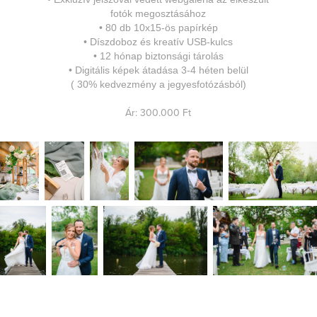
fotók megosztásához
•
80 db 10x15-ös papírkép
•
Díszdoboz és k
reatív USB-kulcs
•
12 hónap biztonsági tárolás
•
Digitális k
épek átadása 3-4 héten belül
( 30% kedvezmény a jegyesfotózásból)
Ár: 300.000 Ft