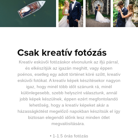
Csak kreatív fotózás
Kreatív esküvői fotózáskor elvonulunk az ifjú párral,
és elkészítjük az igazán meghitt, vagy éppen
poénos, esetleg egy adott történet köré szőtt, kreatív
esküvői fotókat. A kreatív képek készítésekor nagyon
igaz, hogy minél több időt szánunk rá, minél
különlegesebb, szebb helyszínt választunk, annál
jobb képek készülnek, éppen ezért megfontolandó
lehetőség, hogy a kreatív képeket akár a
házasságkötést megelőző napokban készítsük el így
biztosan elegendő időnk lesz minden ötlet
megvalósítására.
•
1-1.5 órás fotózás