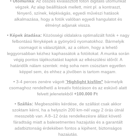
•
Utómunka
:
Az összes kiválasztott fotón digitális utómunkát
végzek. Az alap beállítások mellett, mint pl. a kontraszt,
fényerő, színek, képkivágás, egyedi művészi hatások
alkalmazása, hogy a fotók valóban egyedi hangulatot és
élményt adjanak vissza.
•
Képek átadása:
Közösségi oldalakra optimalizált fotók + nagy
felbontású fényképek a gyönyörű nyomatokhoz
.
Bármelyik
csomagot is választjátok, az a célom, hogy a lehető
leggyorsabban kézhez kaphassátok a fotóitokat. A munka során
végig pontos tájékoztatást kaptok az elkészülési időről. A
határidők nálam szentek: még soha nem csúsztam egyetlen
képpel sem, és ehhez a jövőben is tartom magam.
• 3-4 perces zenére vágott
"
Highlight kisfilm"
bármelyik
csomaghoz rendelhető a kreatív fotózáson és az esküvő alatt
felvett jelenetekből
+100.000 Ft
•
Szállás:
Megbeszélés kérdése, de szállást csak akkor
szoktam kérni, ha a helyszín 200 km-nél vagy 2 órás útnál
messzebb van.
A 8–12 órás rendelkezésre állást követő
fáradtság miatt a balesetmentes hazajutás és a garantált
adatbiztonság érdekében fontos a kipihent, biztonságos
hazajutás.