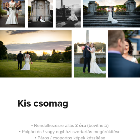
Kis csomag
•
Rendelkezésre állás
2 óra
(bővíthető)
•
Polgári és / vagy egyházi szertartás megörökítése
•
Páros / csoportos képek készítése