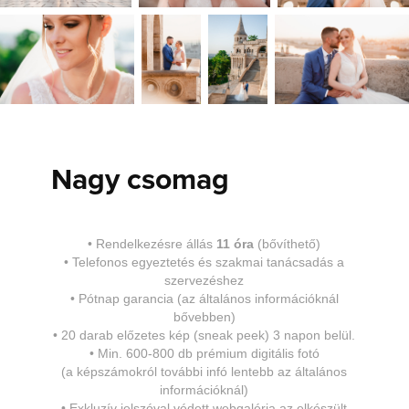
Nagy csomag
•
Rendelkezésre állás
11 óra
(bővíthető)
•
Telefonos egyeztetés és szakmai tanácsadás a
szervezéshez
•
Pótnap garancia
(az általános információknál
bővebben)
•
20 darab előzetes kép (sneak peek) 3 napon belül.
•
Min. 600
-800 db prémium digitális fotó
(a képszámokról további infó lentebb az általános
információknál)
•
Exkluzív jelszóval védett webgaléria az elkészült