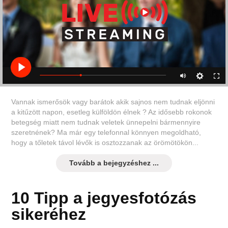
Vannak ismerősök vagy barátok akik sajnos nem tudnak eljönni
a kitűzött napon, esetleg külföldön élnek ? Az idősebb rokonok
betegség miatt nem tudnak veletek ünnepelni bármennyire
szeretnének? Ma már egy telefonnal könnyen megoldható,
hogy a tőletek távol lévők is osztozzanak az örömötökön...
Tovább a bejegyzéshez ...
10 Tipp a jegyesfotózás
sikeréhez