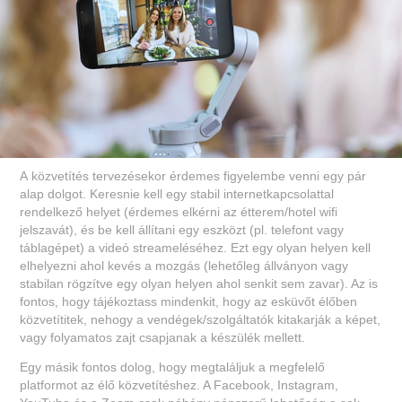
A közvetítés tervezésekor érdemes figyelembe venni egy pár
alap dolgot. Keresnie kell egy stabil internetkapcsolattal
rendelkező helyet (érdemes elkérni az étterem/hotel wifi
jelszavát), és be kell állítani egy eszközt (pl. telefont vagy
táblagépet) a videó streameléséhez. Ezt egy olyan helyen kell
elhelyezni ahol kevés a mozgás (lehetőleg állványon vagy
stabilan rögzítve egy olyan helyen ahol senkit sem zavar). Az is
fontos, hogy tájékoztass mindenkit, hogy az esküvőt élőben
közvetítitek, nehogy a vendégek/szolgáltatók kitakarják a képet,
vagy folyamatos zajt csapjanak a készülék mellett.
Egy másik fontos dolog, hogy megtaláljuk a megfelelő
platformot az élő közvetítéshez. A Facebook, Instagram,