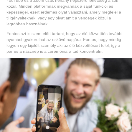
YouTube és a Zoom csak néhány népszerű lehetőség a sok
közül. Minden platformnak megvannak a saját funkciói és
képességei, ezért érdemes olyat választani, amely megfelel a
ti igényeiteknek, vagy egy olyat amit a vendégek közül a
legtöbben használnak.
Fontos azt is szem előtt tartani, hogy az élő közvetítés további
nyomást gyakorolhat az esküvő napjára. Fontos, hogy mindig
legyen egy kijelölt személy aki az élő közvetítésért felel, így a
pár és a násznép is a ceremóniára tud koncentrálni.