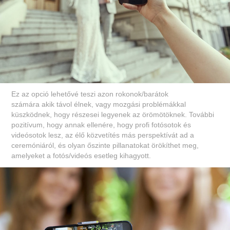
Ez az opció lehetővé teszi azon rokonok/barátok
számára akik távol élnek, vagy mozgási problémákkal
küszködnek, hogy részesei legyenek az örömötöknek. További
pozitívum, hogy annak ellenére, hogy profi fotósotok és
videósotok lesz, az élő közvetítés más perspektívát ad a
ceremóniáról, és olyan őszinte pillanatokat örökíthet meg,
amelyeket a fotós/videós esetleg kihagyott.