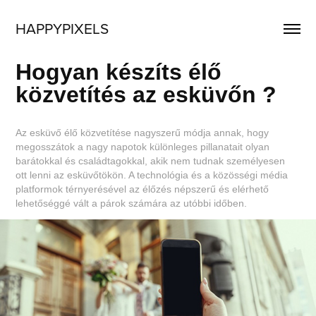
HAPPYPIXELS
Hogyan készíts élő
közvetítés az esküvőn ?
Az esküvő élő közvetítése nagyszerű módja annak, hogy
megosszátok a nagy napotok különleges pillanatait olyan
barátokkal és családtagokkal, akik nem tudnak személyesen
ott lenni az esküvőtökön. A technológia és a közösségi média
platformok térnyerésével az élőzés népszerű és elérhető
lehetőséggé vált a párok számára az utóbbi időben.