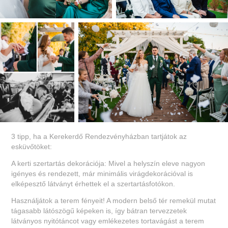
3 tipp, ha a Kerekerdő Rendezvényházban tartjátok az
esküvőtöket:
A kerti szertartás dekorációja: Mivel a helyszín eleve nagyon
igényes és rendezett, már minimális virágdekorációval is
elképesztő látványt érhettek el a szertartásfotókon.
Használjátok a terem fényeit! A modern belső tér remekül mutat
tágasabb látószögű képeken is, így bátran tervezzetek
látványos nyitótáncot vagy emlékezetes tortavágást a terem