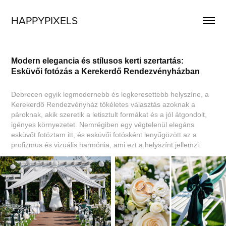
HAPPYPIXELS
Modern elegancia és stílusos kerti szertartás:
Esküvői fotózás a Kerekerdő Rendezvényházban
Debrecen egyik legmodernebb és legkeresettebb helyszíne, a
Kerekerdő Rendezvényház tökéletes választás azoknak a
pároknak, akik szeretik a letisztult formákat és a jól átgondolt,
igényes környezetet. Nemrégiben egy végtelenül elegáns
esküvőt fotóztam itt, és esküvői fotósként lenyűgözött az a
profizmus és vizuális harmónia, ami ezt a helyszínt jellemzi.