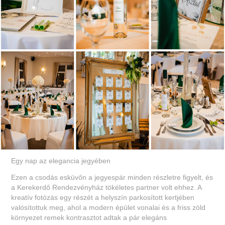
Egy nap az elegancia jegyében
Ezen a csodás esküvőn a jegyespár minden részletre figyelt, és
a Kerekerdő Rendezvényház tökéletes partner volt ehhez. A
kreatív fotózás egy részét a helyszín parkosított kertjében
valósítottuk meg, ahol a modern épület vonalai és a friss zöld
környezet remek kontrasztot adtak a pár elegáns