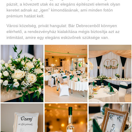
pázsit, a kövezett utak és az elegáns építészeti elemek olyan
keretet adnak az „igen” kimondásának, ami minden fotón
prémium hatást kelt.
Városi közelség, privát hangulat: Bár Debrecenből könnyen
elérhető, a rendezvényház kialakítása mégis biztosítja azt az
intimitást, amire egy elegáns esküvőnek szüksége van.