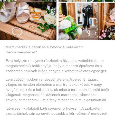
Miért imádják a párok és a fotósok a Kerekerdő
Rendezvényházat?
Ez a helyszín (melynek részleteit a
hivatalos weboldalukon
is
megnézhetitek) bebizonyítja, hogy a modern építészet és a
szabadtéri esküvők világa hogyan alkothat tökéletes egységet.
Lenyűgöző, modern rendezvényterem: A belső tér tágas,
világos és minden elemében a mai trendeket követi. A nagy
üvegfelületek és a letisztult falak miatt a teremben készülő fotók
világosak, elegánsak és időtlenek maradnak. Nincsenek
zavaró, sötét sarkok – itt a fény mindenhol a mi oldalunkon áll.
Igényesen kialakított kerti ceremónia helyszín: A szabadtéri
szertartáshelyszín az egyik legszebb a környéken. A gondozott