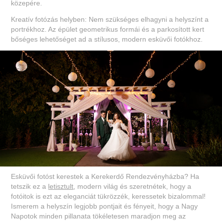
közepére.
Kreatív fotózás helyben: Nem szükséges elhagyni a helyszínt a
portrékhoz. Az épület geometrikus formái és a parkosított kert
bőséges lehetőséget ad a stílusos, modern esküvői fotókhoz.
Esküvői fotóst kerestek a Kerekerdő Rendezvényházba? Ha
tetszik ez a
letisztult
, modern világ és szeretnétek, hogy a
fotóitok is ezt az eleganciát tükrözzék, keressetek bizalommal!
Ismerem a helyszín legjobb pontjait és fényeit, hogy a Nagy
Napotok minden pillanata tökéletesen maradjon meg az