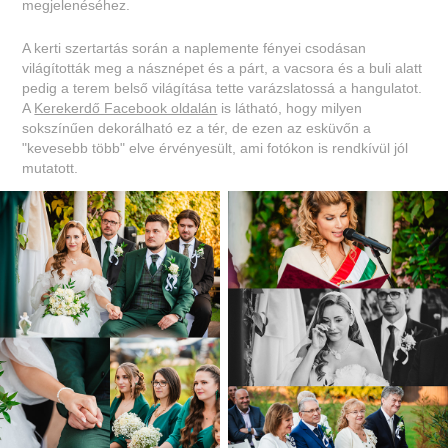
megjelenéséhez.
A kerti szertartás során a naplemente fényei csodásan
világították meg a násznépet és a párt, a vacsora és a buli alatt
pedig a terem belső világítása tette varázslatossá a hangulatot.
A
Kerekerdő Facebook oldalán
is látható, hogy milyen
sokszínűen dekorálható ez a tér, de ezen az esküvőn a
"kevesebb több" elve érvényesült, ami fotókon is rendkívül jól
mutatott.