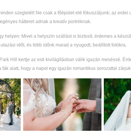
minden szegletét! Ne csak a főépület elé fókuszáljunk; az erdei 
regényes hátteret adnak a kreatív portréknak.
 helyen: Mivel a helyszín szállást is biztosít, érdemes a készülő
tazási időt, és több időnk marad a nyugodt, beállított fotókra.
Park Hill kertje az esti kivilágításban válik igazán meséssé. Ér
a fák alatt, hogy a napot egy igazán romantikus sorozattal zárjuk 