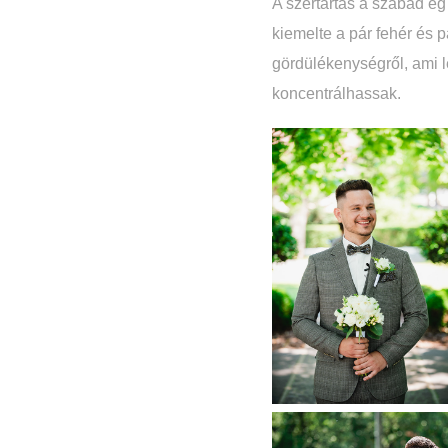
A szertartás a szabad ég 
kiemelte a pár fehér és p
gördülékenységről, ami l
koncentrálhassak.