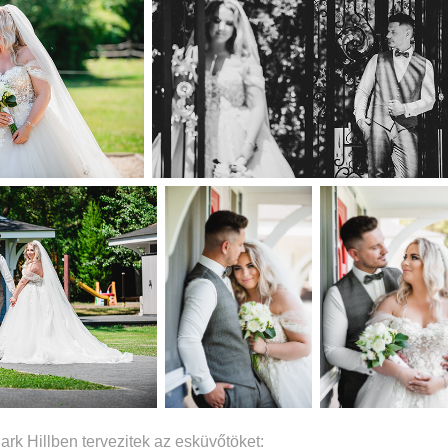
ark Hillben tervezitek az esküvőtöket: