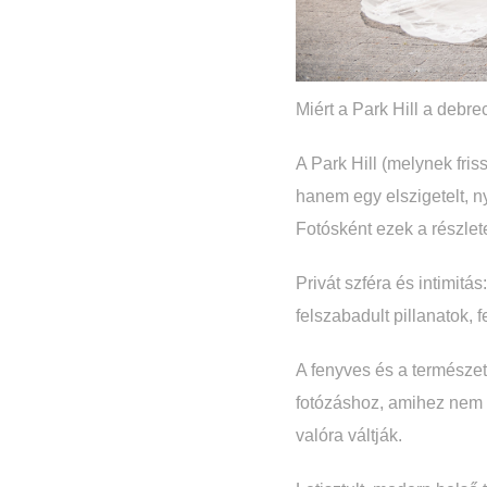
Miért a Park Hill a debr
A Park Hill (melynek friss
hanem egy elszigetelt, n
Fotósként ezek a részle
Privát szféra és intimitás
felszabadult pillanatok, f
A fenyves és a természete
fotózáshoz, amihez nem k
valóra váltják.