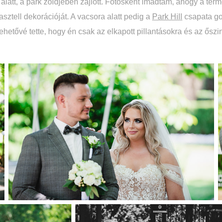
alatt, a park zöldjében zajlott. Fotósként imádtam, ahogy a term
asztell dekorációját. A vacsora alatt pedig a
Park Hill
csapata go
ehetővé tette, hogy én csak az elkapott pillantásokra és az ősz