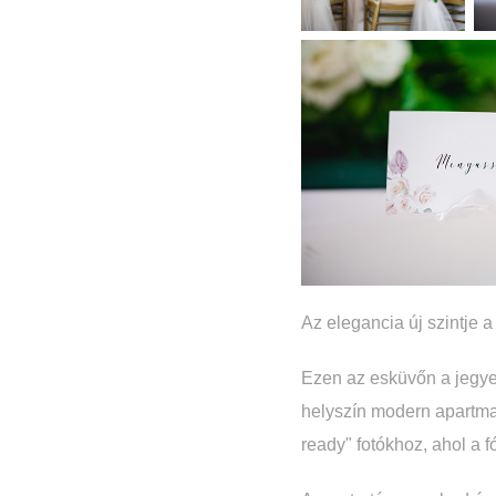
Az elegancia új szintje a
Ezen az esküvőn a jegyes
helyszín modern apartman
ready" fotókhoz, ahol a