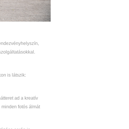
rendezvényhelyszín,
szolgáltatásokkal.
on is látszik:
átteret ad a kreatív
g minden fotós álmát