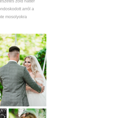
észetes zöld háttér
ndoskodott arról a
inte mosolyokra