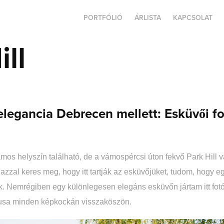
PORTFÓLIÓ
ÁRLISTA
KAPCSOLAT
ill
 elegancia Debrecen mellett: Esküvői f
os helyszín található, de a vámospércsi úton fekvő Park Hill 
azzal keres meg, hogy itt tartják az esküvőjüket, tudom, hogy eg
. Nemrégiben egy különlegesen elegáns esküvőn jártam itt fotó
ílusa minden képkockán visszaköszön.