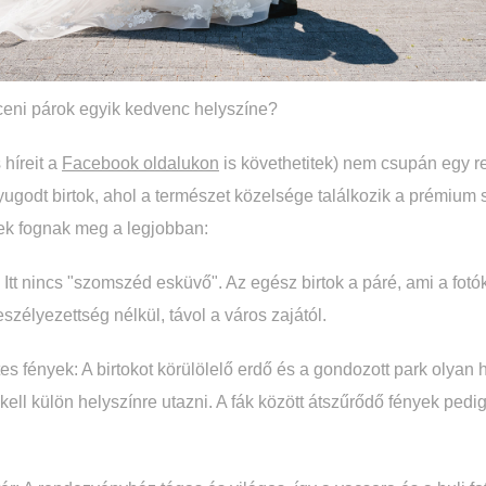
eceni párok egyik kedvenc helyszíne?
 híreit a
Facebook oldalukon
is követhetitek) nem csupán egy 
yugodt birtok, ahol a természet közelsége találkozik a prémium 
tek fognak meg a legjobban:
: Itt nincs "szomszéd esküvő". Az egész birtok a páré, ami a fotók
eszélyezettség nélkül, távol a város zajától.
s fények: A birtokot körülölelő erdő és a gondozott park olyan h
ell külön helyszínre utazni. A fák között átszűrődő fények pedi