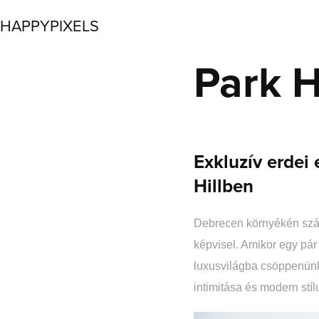
HAPPYPIXELS
Park H
Exkluzív erdei
Hillben
Debrecen környékén szám
képvisel. Amikor egy pár 
luxusvilágba csöppenünk
intimitása és modern st