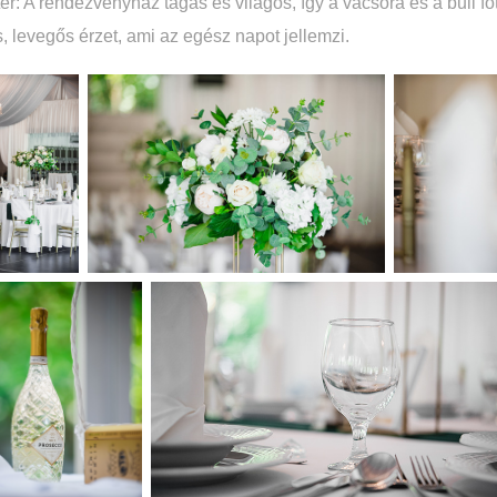
tér: A rendezvényház tágas és világos, így a vacsora és a buli f
levegős érzet, ami az egész napot jellemzi.