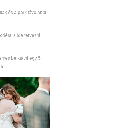
utak és a park távolabbi
dést is ide tervezni.
demes beiktatni egy 5
le.