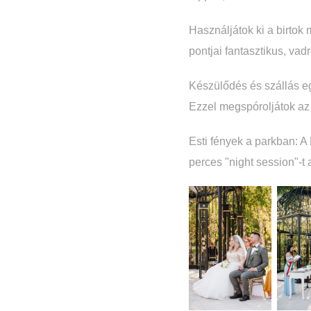
Használjátok ki a birtok 
pontjai fantasztikus, vad
Készülődés és szállás egy
Ezzel megspóroljátok az u
Esti fények a parkban: A 
perces "night session"-t 