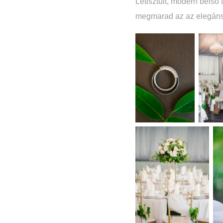
Letisztult, modern belső 
megmarad az az elegáns, 