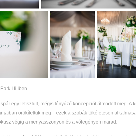
 Park Hillben
pár egy letisztult, mégis fényűző koncepciót álmodott meg. A ké
jaiban örökítettük meg – ezek a szobák tökéletesen alkalmasak
 fókusz végig a menyasszonyon és a vőlegényen marad.